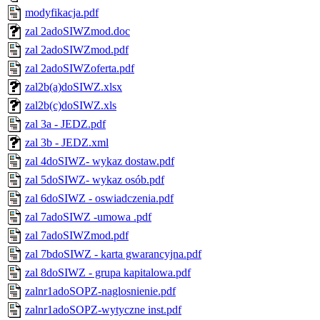
modyfikacja.pdf
zal 2adoSIWZmod.doc
zal 2adoSIWZmod.pdf
zal 2adoSIWZoferta.pdf
zal2b(a)doSIWZ.xlsx
zal2b(c)doSIWZ.xls
zal 3a - JEDZ.pdf
zal 3b - JEDZ.xml
zal 4doSIWZ- wykaz dostaw.pdf
zal 5doSIWZ- wykaz osób.pdf
zal 6doSIWZ - oswiadczenia.pdf
zal 7adoSIWZ -umowa .pdf
zal 7adoSIWZmod.pdf
zal 7bdoSIWZ - karta gwarancyjna.pdf
zal 8doSIWZ - grupa kapitalowa.pdf
zalnr1adoSOPZ-naglosnienie.pdf
zalnr1adoSOPZ-wytyczne inst.pdf