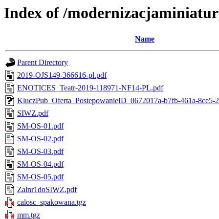
Index of /modernizacjaminiatu
Name
Parent Directory
2019-OJS149-366616-pl.pdf
ENOTICES_Teatr-2019-118971-NF14-PL.pdf
KluczPub_Oferta_PostepowanieID_0672017a-b7fb-461a-8ce5-2
SIWZ.pdf
SM-OS-01.pdf
SM-OS-02.pdf
SM-OS-03.pdf
SM-OS-04.pdf
SM-OS-05.pdf
Zalnr1doSIWZ.pdf
calosc_spakowana.tgz
mm.tgz